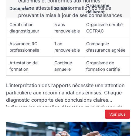
étalonnés et conformes aux normes
Organisme
Une attestation de formation continue
Document
Validité
délivrant
prouvant la mise à jour de ses connaissances
Certification
5 ans
Organisme certifié
diagnostiqueur
renouvelable
COFRAC
Assurance RC
1 an
Compagnie
professionnelle
renouvelable
d’assurance agréée
Attestation de
Continue
Organisme de
formation
annuelle
formation certifié
L’interprétation des rapports nécessite une attention
particulière aux recommandations émises. Chaque
diagnostic comporte des conclusions claires
indiquant les anomalies détectées et leur niveau de
gravité. Néanmoins, certains termes techniques
Voir plus
peuvent sembler obscurs. Par conséquent, sollicitez
systématiquement des explications complémentaires