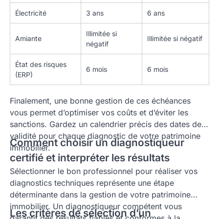
Électricité
3 ans
6 ans
Illimitée si
Amiante
Illimitée si négatif
négatif
État des risques
6 mois
6 mois
(ERP)
Finalement, une bonne gestion de ces échéances
vous permet d’optimiser vos coûts et d’éviter les
sanctions. Gardez un calendrier précis des dates de
validité pour chaque diagnostic de votre patrimoine
Comment choisir un diagnostiqueur
immobilier.
certifié et interpréter les résultats
Sélectionner le bon professionnel pour réaliser vos
diagnostics techniques représente une étape
déterminante dans la gestion de votre patrimoine
immobilier. Un diagnostiqueur compétent vous
Les critères de sélection d’un
garantit des résultats fiables et conformes à la