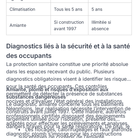
Climatisation
Tous les 5 ans
5 ans
Si construction
Illimitée si
Amiante
avant 1997
absence
Diagnostics liés à la sécurité et à la santé
des occupants
La protection sanitaire constitue une priorité absolue
dans les espaces recevant du public. Plusieurs
diagnostics obligatoires visent à identifier les risques
pour la santé des occupants. Ces contrôles
Amiante, plomb et risques d’exposition aux
permettent de détecter la présence de substances
substances dangereuses
nocives et d’évaluer l’état général des installations.
Le diagnostic amiante concerne tous les bâtiments
Néanmoins, leur réalisation nécessite l’intervention de
construits avant juillet 1997. Cette matière, autrefois
professionnels certifiés disposant des équipements
largement utilisée pour l’isolation, présente des
adaptés pour effectuer les prélèvements et analyses.
dangers graves pour la santé respiratoire. De plus, le
Les flocages, calorifugeages et faux plafonds
diagnostic plomb s’impose pour les constructions
susceptibles de contenir de l’amiante