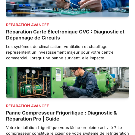
auprès de votre diagnostiqueur. Cette démarche vous
permettra d’établir un plan d’action adapté et de
prioriser les interventions selon leur urgence et leur
impact sur la sécurité de votre établissement.
RÉPARATION AVANCÉE
Réparation Carte Électronique CVC : Diagnostic et
Dépannage de Circuits
Les systèmes de climatisation, ventilation et chauffage
représentent un investissement majeur pour votre centre
commercial. Lorsqu’une panne survient, elle impacte…
RÉPARATION AVANCÉE
Panne Compresseur Frigorifique : Diagnostic &
Réparation Pro | Guide
Votre installation frigorifique vous lâche en pleine activité ? Le
compresseur constitue le cœur de votre système de réfrigération