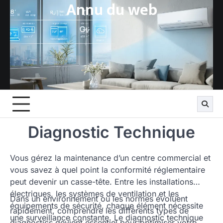
Annu du web
Skip
to
content
Diagnostic Technique
Vous gérez la maintenance d’un centre commercial et
vous savez à quel point la conformité réglementaire
peut devenir un casse-tête. Entre les installations
électriques, les systèmes de ventilation et les
Dans un environnement où les normes évoluent
équipements de sécurité, chaque élément nécessite
rapidement, comprendre les différents types de
une surveillance constante. Le diagnostic technique
diagnostics devient essentiel pour optimiser votre