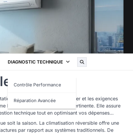
DIAGNOSTIC TECHNIQUE
le
Contrôle Performance
ion, les différentes zones à traiter et les exigences
Réparation Avancée
e la réponse technique la plus pertinente. Elle assure
gestion technique tout en optimisant vos dépenses
e soit la saison. La climatisation réversible offre une
factures par rapport aux systèmes traditionnels. De