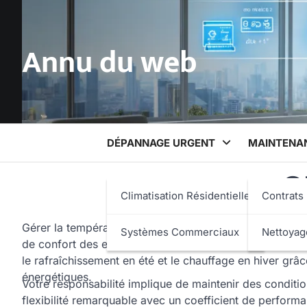
Skip
to
content
Annu du web
DÉPANNAGE URGENT
MAINTENAN
C
Climatisation Résidentielle
Contrats 
Gérer la température dans un centre commercial représen
Systèmes Commerciaux
Nettoyag
de confort des enseignes nécessitent une solution adapt
le rafraîchissement en été et le chauffage en hiver gr
énergétiques.
Votre responsabilité implique de maintenir des condition
flexibilité remarquable avec un coefficient de performa