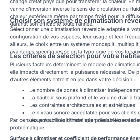
change d’état physique pour transférer la chaleur. En m
vanne d’inversion inverse le sens de circulation du fl
chaleur extérieure même par temps froid pour la diffuser
Choisir son système de climatisation réve
garantit son efficacité toute l’année.
Sélectionner une climatisation réversible adaptée à v
configuration de vos espaces, leur usage et leur fréque
ailleurs, le choix entre un système monosplit, multispl
avantages spécifiques selon la typologie de vos loca
Les critères de sélection pour votre habita
Plusieurs facteurs déterminent le modèle de climatiseu
elle impacte directement la puissance nécessaire. De pl
d’autres éléments entrent en jeu dans votre décision :
Le nombre de zones à climatiser indépendam
La hauteur sous plafond et le volume d’air à tra
Les contraintes architecturales et esthétiques
Le niveau sonore acceptable pour vos clients 
Par conséquent, un audit thermique préalable permet d
Les possibilités d’installation des unités extéri
problématique.
Surface à climatiser et coefficient de performance éne