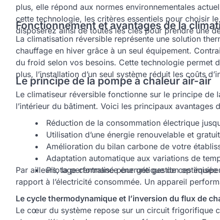
plus, elle répond aux normes environnementales actuell
cette technologie, les critères essentiels pour choisir 
Fonctionnement et avantages de la climati
disposerez ainsi de toutes les clés pour prendre une dé
La climatisation réversible représente une solution th
chauffage en hiver grâce à un seul équipement. Contrair
du froid selon vos besoins. Cette technologie permet d
plus, l’installation d’un seul système réduit les coûts d
Le principe de la pompe à chaleur air-air
Le climatiseur réversible fonctionne sur le principe de l
l’intérieur du bâtiment. Voici les principaux avantages 
Réduction de la consommation électrique jusqu
Utilisation d’une énergie renouvelable et gratui
Amélioration du bilan carbone de votre établ
Adaptation automatique aux variations de temp
Par ailleurs, la performance énergétique de ces équipem
Pilotage centralisé pour une gestion optimisée
rapport à l’électricité consommée. Un appareil performa
Le cycle thermodynamique et l’inversion du flux de ch
Le cœur du système repose sur un circuit frigorifique 