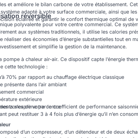
es et améliore le bilan carbone de votre établissement. Cet
le système adapté à votre surface commerciale, ainsi que les o
sation réversible
cision éclairée et garantir le confort thermique optimal de
ermique polyvalente pour votre centre commercial. Ce systèm
ement aux systèmes traditionnels, il utilise les calories pr
e réaliser des économies d’énergie substantielles tout en ma
’investissement et simplifie la gestion de la maintenance.
a pompe à chaleur air-air. Ce dispositif capte l’énergie ther
de cette technologie :
’à 70% par rapport au chauffage électrique classique
te présente dans l’air ambiant
issement commercial
érature extérieure
ents s’exprime par le coefficient de performance saisonnier
 des zones de votre centre
nt peut restituer 3 à 4 fois plus d’énergie qu’il n’en conso
aleur
composé d’un compresseur, d’un détendeur et de deux échange