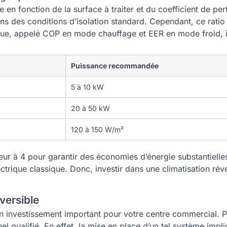
le en fonction de la surface à traiter et du coefficient de
 des conditions d’isolation standard. Cependant, ce ratio v
e, appelé COP en mode chauffage et EER en mode froid, ind
Puissance recommandée
5 à 10 kW
20 à 50 kW
120 à 150 W/m²
ur à 4 pour garantir des économies d’énergie substantielles
que classique. Donc, investir dans une climatisation révers
éversible
e un investissement important pour votre centre commercial. 
nnel qualifié. En effet, la mise en place d’un tel système i