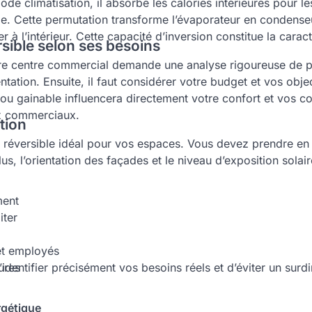
ode climatisation, il absorbe les calories intérieures pour l
uide. Cette permutation transforme l’évaporateur en condens
 à l’intérieur. Cette capacité d’inversion constitue la carac
rsible selon ses besoins
otre centre commercial demande une analyse rigoureuse de p
ntation. Ensuite, il faut considérer votre budget et vos ob
it ou gainable influencera directement votre confort et vos c
ux commerciaux.
tion
r réversible idéal pour vos espaces. Vous devez prendre en 
us, l’orientation des façades et le niveau d’exposition sola
ment
iter
et employés
’identifier précisément vos besoins réels et d’éviter un s
eures
rgétique