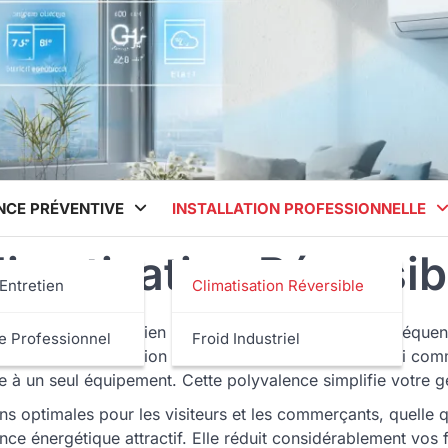
CE PRÉVENTIVE
INSTALLATION PROFESSIONNELLE
limatisation Réversib
Entretien
Climatisation Réversible
te un défi quotidien pour vous. Les variations de fréquentat
e Professionnel
Froid Industriel
able. La climatisation réversible s’impose aujourd’hui comm
âce à un seul équipement. Cette polyvalence simplifie votre 
s optimales pour les visiteurs et les commerçants, quelle qu
nce énergétique attractif. Elle réduit considérablement vos 