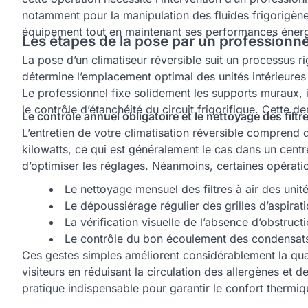
notamment pour la manipulation des fluides frigorigènes
équipement tout en maintenant ses performances énerg
Les étapes de la pose par un professionnel
La pose d’un climatiseur réversible suit un processus ri
détermine l’emplacement optimal des unités intérieures e
Le professionnel fixe solidement les supports muraux, in
le contrôle d’étanchéité du circuit frigorifique. Cette
Le contrôle annuel obligatoire et le nettoyage des filtr
L’entretien de votre climatisation réversible comprend 
kilowatts, ce qui est généralement le cas dans un centr
d’optimiser les réglages. Néanmoins, certaines opératio
Le nettoyage mensuel des filtres à air des unité
Le dépoussiérage régulier des grilles d’aspirat
La vérification visuelle de l’absence d’obstruct
Le contrôle du bon écoulement des condensat
Ces gestes simples améliorent considérablement la quali
visiteurs en réduisant la circulation des allergènes e
pratique indispensable pour garantir le confort thermiq