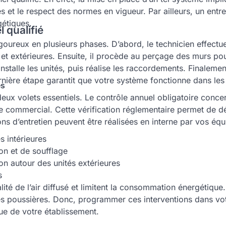
 et le respect des normes en vigueur. Par ailleurs, un entre
étiques.
 qualifié
goureux en plusieurs phases. D’abord, le technicien effectue 
t extérieures. Ensuite, il procède au perçage des murs pour 
stalle les unités, puis réalise les raccordements. Finalement,
 dernière étape garantit que votre système fonctionne dans le
es
deux volets essentiels. Le contrôle annuel obligatoire conce
e commercial. Cette vérification réglementaire permet de déte
ns d’entretien peuvent être réalisées en interne par vos éq
s intérieures
ion et de soufflage
ion autour des unités extérieures
s
té de l’air diffusé et limitent la consommation énergétique.
t des poussières. Donc, programmer ces interventions dans v
ue de votre établissement.