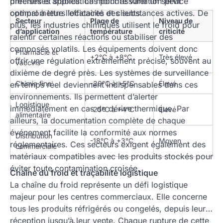
différentes applications pour assurer un service
précises et stables. La moindre variation peut
optimal à leurs locataires et clients.
compromettre l’efficacité des substances actives. De
Secteur
Plage de
Niveau de
plus, les industries chimiques utilisent le froid pour
d’application
température
criticité
ralentir certaines réactions ou stabiliser des
composés volatils. Les équipements doivent donc
Pharmacie et
+2°C à +8°C
Très élevé
offrir une régulation extrêmement précise, souvent au
vaccins
dixième de degré près. Les systèmes de surveillance
Chimie fine
-20°C à +5°C
Élevé
en temps réel deviennent indispensables dans ces
environnements. Ils permettent d’alerter
Logistique
immédiatement en cas de dérive thermique. Par
-25°C à +4°C
Élevé
alimentaire
ailleurs, la documentation complète de chaque
événement facilite la conformité aux normes
Distribution
-18°C à +3°C
Moyen
réglementaires. Ces secteurs exigent également des
commerciale
matériaux compatibles avec les produits stockés pour
éviter toute contamination croisée.
Chaîne du froid et traçabilité logistique
La chaîne du froid représente un défi logistique
majeur pour les centres commerciaux. Elle concerne
tous les produits réfrigérés ou congelés, depuis leur
réception jusqu’à leur vente. Chaque rupture de cette