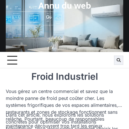
Annu du web
Skip
to
content
Froid Industriel
Vous gérez un centre commercial et savez que la
moindre panne de froid peut coûter cher. Les
systèmes frigorifiques de vos espaces alimentaires,
restaurants et zones de stockage fonctionnent sans
Dans cet article, nous explorons les solutions
relâche. Pourtant, beaucoup de responsables
concrètes pour optimiser vos installations
maintenance découvrent trop tard les enjeux
frigorifiques. Vous découvrirez comment choisir les