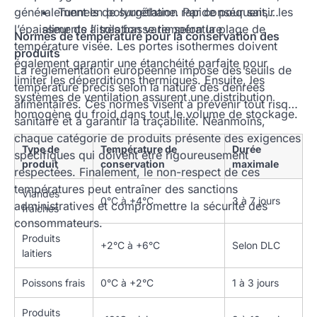
généralement en polyuréthane. Par conséquent,
Tunnels de surgélation rapide pour saisir les
l’épaisseur de l’isolation varie selon la plage de
aliments à très basse température
Normes de température pour la conservation des
température visée. Les portes isothermes doivent
produits
également garantir une étanchéité parfaite pour
La réglementation européenne impose des seuils de
limiter les déperditions thermiques. Ensuite, les
température précis selon la nature des denrées
systèmes de ventilation assurent une distribution
alimentaires. Ces normes visent à prévenir tout risque
homogène du froid dans tout le volume de stockage.
sanitaire et à garantir la traçabilité. Néanmoins,
chaque catégorie de produits présente des exigences
Type de
Température de
Durée
spécifiques qui doivent être rigoureusement
produit
conservation
maximale
respectées. Finalement, le non-respect de ces
températures peut entraîner des sanctions
Viandes
0°C à +4°C
3 à 7 jours
administratives et compromettre la sécurité des
fraîches
consommateurs.
Produits
+2°C à +6°C
Selon DLC
laitiers
Poissons frais
0°C à +2°C
1 à 3 jours
Produits