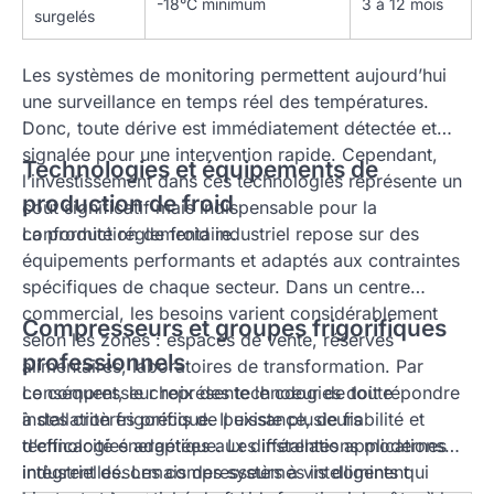
-18°C minimum
3 à 12 mois
surgelés
Les systèmes de monitoring permettent aujourd’hui
une surveillance en temps réel des températures.
Donc, toute dérive est immédiatement détectée et
signalée pour une intervention rapide. Cependant,
Technologies et équipements de
l’investissement dans ces technologies représente un
production de froid
coût significatif mais indispensable pour la
conformité réglementaire.
La production de froid industriel repose sur des
équipements performants et adaptés aux contraintes
spécifiques de chaque secteur. Dans un centre
commercial, les besoins varient considérablement
Compresseurs et groupes frigorifiques
selon les zones : espaces de vente, réserves
professionnels
alimentaires, laboratoires de transformation. Par
conséquent, le choix des technologies doit répondre
Le compresseur représente le cœur de toute
à des critères précis de puissance, de fiabilité et
installation frigorifique. Il existe plusieurs
d’efficacité énergétique. Les installations modernes
technologies adaptées aux différentes applications
intègrent désormais des systèmes intelligents qui
industrielles. Les compresseurs à vis dominent