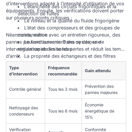
d’interventions adapté à l’intensité d’utilisation de vos
L’étanchéité des circuits frigorifiques et la
équipements. Ensuite, les vérifications doivent porter
détection de fuites
sur plusieurs points critiques :
Le niveau et la qualité du fluide frigorigène
L’état des compresseurs et des groupes de
Néanmoins, même avec un entretien rigoureux, des
condensation
pannes peuvent survenir. Dans ce cas, une
Le fonctionnement des systèmes de
intervention rapide limite les pertes et réduit les temps
régulation et des sondes
d’arrêt.
La propreté des échangeurs et des filtres
Type
Fréquence
Gain attendu
d’intervention
recommandée
Prévention des
Contrôle général
Tous les 3 mois
pannes majeures
Économie
Nettoyage des
Tous les 6 mois
énergétique de
condenseurs
15%
Vérification
Conformité