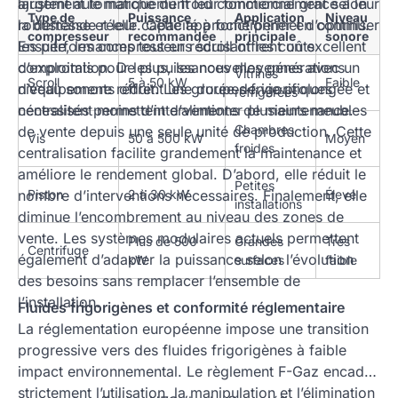
ajustent automatiquement leur fonctionnement selon
largement le marché du froid commercial grâce à leur
Type de
Puissance
Application
Niveau
la demande réelle. Cette approche permet d’optimiser
robustesse et leur capacité à fonctionner en continu.
compresseur
recommandée
principale
sonore
les performances tout en réduisant les coûts
Ensuite, les compresseurs scroll offrent un excellent
d’exploitation. De plus, les nouvelles générations
compromis pour les puissances moyennes avec un
Vitrines
Scroll
5 à 50 kW
Faible
d’équipements offrent une durée de vie prolongée et
niveau sonore réduit. Les groupes frigorifiques
réfrigérées
nécessitent moins d’interventions de maintenance.
centralisés permettent d’alimenter plusieurs meubles
Chambres
de vente depuis une seule unité de production. Cette
Vis
50 à 500 kW
Moyen
froides
centralisation facilite grandement la maintenance et
améliore le rendement global. D’abord, elle réduit le
Petites
nombre d’interventions nécessaires. Finalement, elle
Piston
2 à 30 kW
Élevé
installations
diminue l’encombrement au niveau des zones de
vente. Les systèmes modulaires actuels permettent
Plus de 500
Grandes
Très
Centrifuge
également d’adapter la puissance selon l’évolution
kW
surfaces
faible
des besoins sans remplacer l’ensemble de
l’installation.
Fluides frigorigènes et conformité réglementaire
La réglementation européenne impose une transition
progressive vers des fluides frigorigènes à faible
impact environnemental. Le règlement F-Gaz encadre
strictement l’utilisation, la manipulation et l’élimination