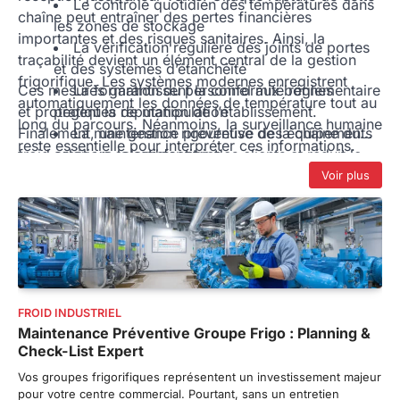
Le contrôle quotidien des températures dans
chaîne peut entraîner des pertes financières
les zones de stockage
importantes et des risques sanitaires. Ainsi, la
La vérification régulière des joints de portes
traçabilité devient un élément central de la gestion
et des systèmes d’étanchéité
frigorifique. Les systèmes modernes enregistrent
Ces mesures garantissent la conformité réglementaire
La formation du personnel aux bonnes
automatiquement les données de température tout au
et protègent la réputation de l’établissement.
pratiques de manipulation
long du parcours. Néanmoins, la surveillance humaine
Finalement, une gestion rigoureuse de la chaîne du
La maintenance préventive des équipements
reste essentielle pour interpréter ces informations.
froid améliore la satisfaction des clients et réduit le
selon un calendrier strict
Les responsables maintenance doivent mettre en
gaspillage alimentaire.
La documentation complète de tous les
Voir plus
place des procédures claires incluant :
incidents thermiques
FROID INDUSTRIEL
Maintenance Préventive Groupe Frigo : Planning &
Check-List Expert
Vos groupes frigorifiques représentent un investissement majeur
pour votre centre commercial. Pourtant, sans un entretien